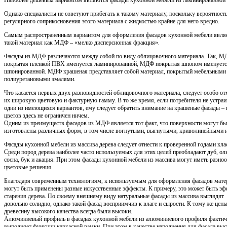
Наиболее дешевым вариантом являются фасады кухонной мебели из ламинированной
Однако специалисты не советуют прибегать к такому материалу, поскольку вероятност
регулярного соприкосновения этого материала с жидкостью крайне для него вредно.
Самым распространенным вариантом для оформления фасадов кухонной мебели явля
такой материал как МДФ – «мелко дисперсионная фракция».
Фасады из МДФ различаются между собой по виду облицовочного материала. Так, 
покрытая пленкой ПВХ именуется ламинированной, МДФ покрытая шпоном именует
шпонированной. МДФ крашеная представляет собой материал, покрытый мебельными
полиуретановыми эмалями.
Что касается первых двух разновидностей облицовочного материала, следует особо от
их широкую цветовую и фактурную гамму. В то же время, если потребителя не устраи
одни из имеющихся вариантов, ему следует обратить внимание на крашеные фасады –
цветов здесь не ограничен ничем.
Одним из преимуществ фасадов из МДФ является тот факт, что поверхности могут бы
изготовлены различных форм, в том числе вогнутыми, выгнутыми, криволинейными и 
Фасады кухонной мебели из массива дерева следует отнести к проверенной годами кла
Среди пород дерева наиболее часто используемых для этих целей преобладают дуб, оль
сосна, бук и акация. При этом фасады кухонной мебели из массива могут иметь разно
цветовые решения.
Благодаря современным технологиям, к используемым для оформления фасадов мате
могут быть применены разные искусственные эффекты. К примеру, это может быть эф
старения дерева. По своему внешнему виду натуральные фасады из массива выглядят
довольно солидно, однако такой фасад восприимчив к влаге и сырости. К тому же цены
древесину высокого качества всегда были высоки.
Алюминиевый профиль в фасадах кухонной мебели из алюминиевого профиля фактич
выполняет функции каркасной рамки. При этом в качестве наполнения для фасада выс