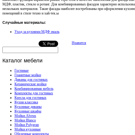
МДФ, пластик, стекло и ротанг. Для комбинированных фасадов характерно использова
нескольких материалов. Такие фасады наиболее востребованы при оформлении кухон
помещений в стиле техно и хай-тек.ы
Случайные материалы:
Уход за кухнями МДФ эмаль
Нравится
Каталог
мебели
Гостиные
Гранитные мойки
Диваны для гостиных
Керамические мойки
Комбинированная мебель
Комплекты для гостиных
Кресла для гостиных
Кухни классика
Кухонные диваны
Кухонные шкафы
Мойки Alveus
Мойки Blanco
Мойки Polygran
Мойки кухонные
Обеденные комплекты