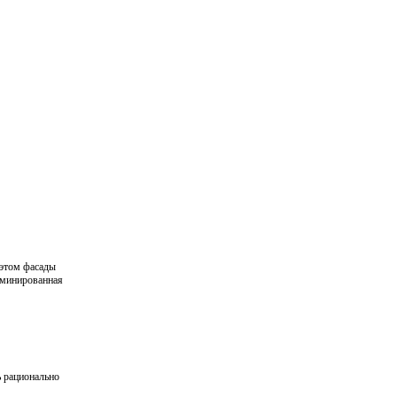
 этом фасады
аминированная
ь рационально