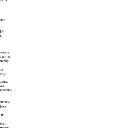
 ДСП.
ь
ется
МДФ
ся
метить
вает ни
 выбор
ть
т.д.
ссике.
ха,
образные
риалам
фект
 на
ески
тупает