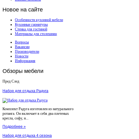
Новое
на сайте
Особенности кухонной мебели
Кухонные гарнитуры
Стенка для гостиной
Материалы для столешниц
Вопросы
Вакансии
Производители
Новости
Информация
Обзоры
мебели
Пред
След
Набор для отдыха Радуга
Комплект Радуга изготовлен из натурального
ротанга. Он включает в себя два плетеных
кресла, софу, н...
Подробнее »
Набор для отдыха 4 сезона