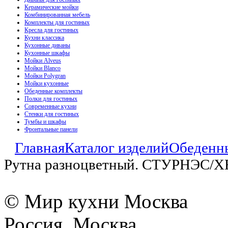
Керамические мойки
Комбинированная мебель
Комплекты для гостиных
Кресла для гостиных
Кухни классика
Кухонные диваны
Кухонные шкафы
Мойки Alveus
Мойки Blanco
Мойки Polygran
Мойки кухонные
Обеденные комплекты
Полки для гостиных
Современные кухни
Стенки для гостиных
Тумбы и шкафы
Фронтальные панели
Главная
Каталог изделий
Обеденн
Рутна разноцветный. СТУРНЭС
© Мир кухни Москва
Россия, Москва