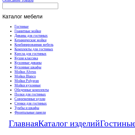
Описание товара
Каталог
мебели
Гостиные
Гранитные мойки
Диваны для гостиных
Керамические мойки
Комбинированная мебель
Комплекты для гостиных
Кресла для гостиных
Кухни классика
Кухонные диваны
Кухонные шкафы
Мойки Alveus
Мойки Blanco
Мойки Polygran
Мойки кухонные
Обеденные комплекты
Полки для гостиных
Современные кухни
Стенки для гостиных
Тумбы и шкафы
Фронтальные панели
Главная
Каталог изделий
Гостины