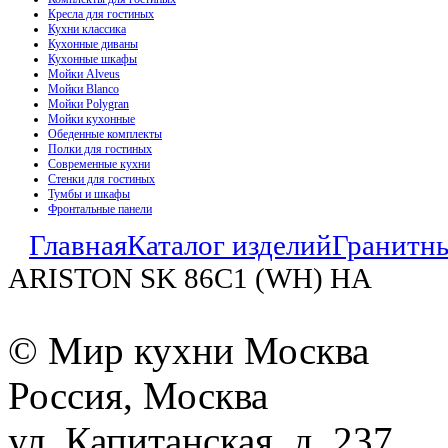
Кресла для гостиных
Кухни классика
Кухонные диваны
Кухонные шкафы
Мойки Alveus
Мойки Blanco
Мойки Polygran
Мойки кухонные
Обеденные комплекты
Полки для гостиных
Современные кухни
Стенки для гостиных
Тумбы и шкафы
Фронтальные панели
Главная
Каталог изделий
Гранитн
ARISTON SK 86C1 (WH) HA
© Мир кухни Москва
Россия, Москва
ул. Капитанская, д. 237