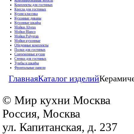
Комбинированная мебель
Комплекты для гостиных
Кресла для гостиных
Кухни классика
Кухонные диваны
Кухонные шкафы
Мойки Alveus
Мойки Blanco
Мойки Polygran
Мойки кухонные
Обеденные комплекты
Полки для гостиных
Современные кухни
Стенки для гостиных
Тумбы и шкафы
Фронтальные панели
Главная
Каталог изделий
Керамич
© Мир кухни Москва
Россия, Москва
ул. Капитанская, д. 237