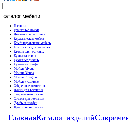
Каталог
мебели
Гостиные
Гранитные мойки
Диваны для гостиных
Керамические мойки
Комбинированная мебель
Комплекты для гостиных
Кресла для гостиных
Кухни классика
Кухонные диваны
Кухонные шкафы
Мойки Alveus
Мойки Blanco
Мойки Polygran
Мойки кухонные
Обеденные комплекты
Полки для гостиных
Современные кухни
Стенки для гостиных
Тумбы и шкафы
Фронтальные панели
Главная
Каталог изделий
Совреме