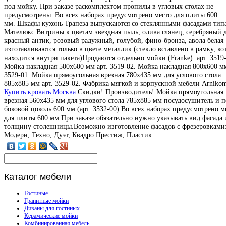
под мойку. При заказе раскомплектом пропилы в угловых столах не
предусмотрены. Во всех наборах предусмотрено место для плиты 600
мм. Шкафы кухонь Трапеза выпускаются со стеклянными фасадами тип
Мателюкс.Витрины к цветам звездная пыль, олива глянец, серебряный 
красный антик, розовый радужный, голубой, фино-бронза, авола белая
изготавливаются только в цвете металлик (стекло вставлено в рамку, ко
находится внутри пакета)Продаются отдельно:мойки (Franke): арт. 3519-
Мойка накладная 500х600 мм арт. 3519-02. Мойка накладная 800х600 мм
3529-01. Мойка прямоугольная врезная 780х435 мм для углового стола
885х885 мм арт. 3529-02. Фабрика мягкой и корпускной мебели Arnikom
Купить кровать Москва
Скидки! Производитель! Мойка прямоугольная
врезная 560х435 мм для углового стола 785х885 мм посудосушитель и п
боковой цоколь 600 мм (арт. 3532-00).Во всех наборах предусмотрено м
для плиты 600 мм.При заказе обязательно нужно указывать вид фасада 
толщину столешницы.Возможно изготовление фасадов с фрезеровками:
Модерн, Техно, Дуэт, Квадро Престиж, Пластик.
Каталог
мебели
Гостиные
Гранитные мойки
Диваны для гостиных
Керамические мойки
Комбинированная мебель