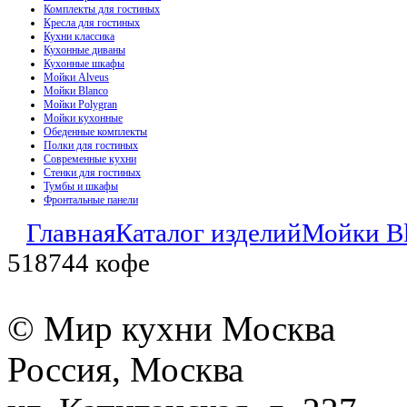
Комплекты для гостиных
Кресла для гостиных
Кухни классика
Кухонные диваны
Кухонные шкафы
Мойки Alveus
Мойки Blanco
Мойки Polygran
Мойки кухонные
Обеденные комплекты
Полки для гостиных
Современные кухни
Стенки для гостиных
Тумбы и шкафы
Фронтальные панели
Главная
Каталог изделий
Мойки B
518744 кофе
© Мир кухни Москва
Россия, Москва