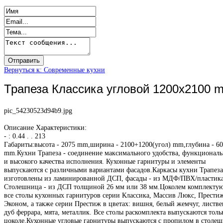
Вернуться к: Современные кухни
Трапеза Классика угловой 1200х2100 
pic_54230523d94b9.jpg
Описание
Характеристики:
- : 0.44 . . 213
Габариты:высота - 2075 mm,ширина - 2100+1200(угол) mm,глубина - 6
mm.Кухни Трапеза - соединение максимального удобства, функционал
и высокого качества исполнения. Кухонные гарнитуры и элементы
выпускаются с различными вариантами фасадов.Каркасы кухни Трапеза
изготовлены из ламинированной ДСП, фасады - из МДФ/ПВХ/пластика
Столешница - из ДСП толщиной 26 мм или 38 мм.Цоколем комплектую
все столы кухонных гарнитуров серии Классика, Массив Люкс, Престиж
Эконом, а также серии Престиж в цветах: вишня, белый жемчуг, листв
дуб феррара, мята, металлик. Все столы раскомплекта выпускаются толь
цоколе.Кухонные угловые гарнитуры выпускаются с пропилом в столе