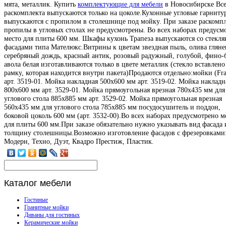
мята, металлик. Купить
комплектующие для мебели
в Новосибирске Все
раскомплекта выпускаются только на цоколе.Кухонные угловые гарниту
выпускаются с пропилом в столешнице под мойку. При заказе раскомп
пропилы в угловых столах не предусмотрены. Во всех наборах предусм
место для плиты 600 мм. Шкафы кухонь Трапеза выпускаются со стекл
фасадами типа Мателюкс.Витрины к цветам звездная пыль, олива гляне
серебряный дождь, красный антик, розовый радужный, голубой, фино-
авола белая изготавливаются только в цвете металлик (стекло вставлено
рамку, которая находится внутри пакета)Продаются отдельно:мойки (Fra
арт. 3519-01. Мойка накладная 500х600 мм арт. 3519-02. Мойка накладн
800х600 мм арт. 3529-01. Мойка прямоугольная врезная 780х435 мм для
углового стола 885х885 мм арт. 3529-02. Мойка прямоугольная врезная
560х435 мм для углового стола 785х885 мм посудосушитель и поддон,
боковой цоколь 600 мм (арт. 3532-00).Во всех наборах предусмотрено м
для плиты 600 мм.При заказе обязательно нужно указывать вид фасада 
толщину столешницы.Возможно изготовление фасадов с фрезеровками:
Модерн, Техно, Дуэт, Квадро Престиж, Пластик.
Каталог
мебели
Гостиные
Гранитные мойки
Диваны для гостиных
Керамические мойки