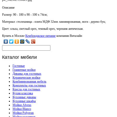
Описание
Размер: 90 - 180 х 90 - 100 х 74см;
Материал: столешница - плита МДФ 32мм ламинированная, ноги - дерево бук;
Цвет: ольха, светлый орех, темный орех, черешня антическая.
Купить в Москве
Кембриджское питание
компании Виталайн
Каталог
мебели
Гостиные
Гранитные мойки
Диваны для гостиных
Керамические мойки
Комбинированная мебель
Комплекты для гостиных
Кресла для гостиных
Кухни классика
Кухонные диваны
Кухонные шкафы
Мойки Alveus
Мойки Blanco
Мойки Polygran
Мойки кухонные