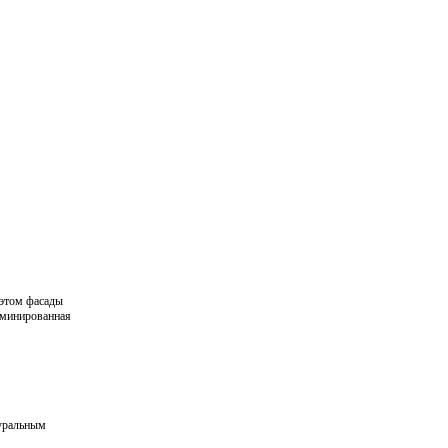
 этом фасады
аминированная
туральным