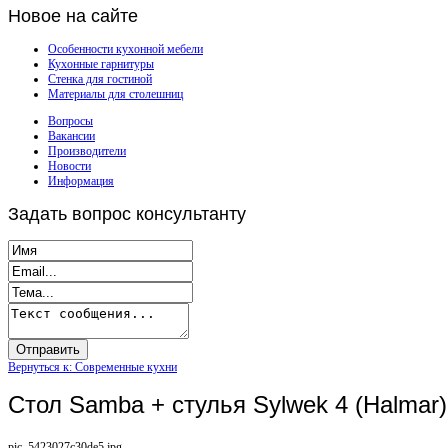
Новое
на сайте
Особенности кухонной мебели
Кухонные гарнитуры
Стенка для гостиной
Материалы для столешниц
Вопросы
Вакансии
Производители
Новости
Информация
Задать
вопрос консультанту
Вернуться к: Современные кухни
Стол Samba + стулья Sylwek 4 (Halmar)
pic_5423027c30de5.jpg