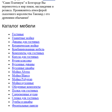
“Сиам Платинум” в Белгороде Вы
перенесетесь в мир покоя, наслаждения и
релакса. Проникнитесь атмосферой
сказочного королевства Таиланд с его
древними обычаями!
Каталог
мебели
Гостиные
Гранитные мойки
Диваны для гостиных
Керамические мойки
Комбинированная мебель
Комплекты для гостиных
Кресла для гостиных
Кухни классика
Кухонные диваны
Кухонные шкафы
Мойки Alveus
Мойки Blanco
Мойки Polygran
Мойки кухонные
Обеденные комплекты
Полки для гостиных
Современные кухни
Стенки для гостиных
Тумбы и шкафы
Фронтальные панели