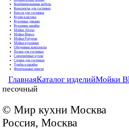
Комбинированная мебель
Комплекты для гостиных
Кресла для гостиных
Кухни классика
Кухонные диваны
Кухонные шкафы
Мойки Alveus
Мойки Blanco
Мойки Polygran
Мойки кухонные
Обеденные комплекты
Полки для гостиных
Современные кухни
Стенки для гостиных
Тумбы и шкафы
Фронтальные панели
Главная
Каталог изделий
Мойки B
песочный
© Мир кухни Москва
Россия, Москва