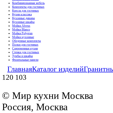
Комбинированная мебель
Комплекты для гостиных
Кресла для гостиных
Кухни классика
Кухонные диваны
Кухонные шкафы
Мойки Alveus
Мойки Blanco
Мойки Polygran
Мойки кухонные
Обеденные комплекты
Полки для гостиных
Современные кухни
Стенки для гостиных
Тумбы и шкафы
Фронтальные панели
Главная
Каталог изделий
Гранитн
120 103
© Мир кухни Москва
Россия, Москва