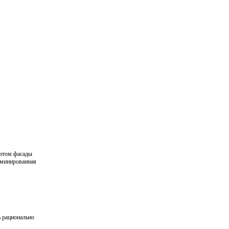
 этом фасады
аминированная
ь рационально