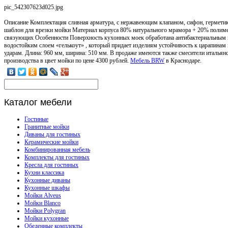
pic_542307623d025.jpg
Описание
Комплектация сливная арматура, с нержавеющим клапаном, сифон, герметик
шаблон для врезки мойки Материал корпуса 80% натурального мрамора + 20% полим
связующих Особенности Поверхность кухонных моек обработана антибактериальным 
водостойким слоем «гелькоут» , который придает изделиям устойчивость к царапинам 
ударам. Длина: 960 мм, ширина: 510 мм. В продаже имеются также смесители итальян
производства в цвет мойки по цене 4300 рублей.
Мебель BRW
в Краснодаре.
Каталог
мебели
Гостиные
Гранитные мойки
Диваны для гостиных
Керамические мойки
Комбинированная мебель
Комплекты для гостиных
Кресла для гостиных
Кухни классика
Кухонные диваны
Кухонные шкафы
Мойки Alveus
Мойки Blanco
Мойки Polygran
Мойки кухонные
Обеденные комплекты