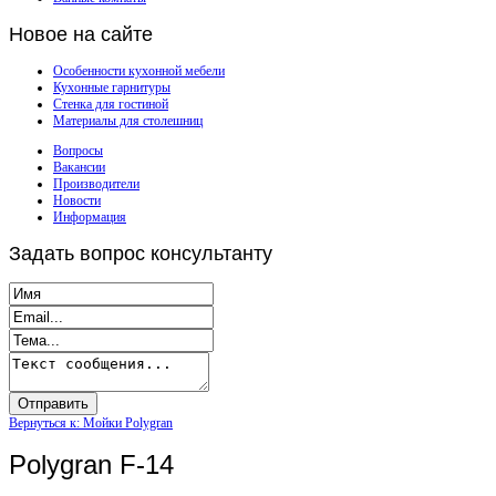
Новое
на сайте
Особенности кухонной мебели
Кухонные гарнитуры
Стенка для гостиной
Материалы для столешниц
Вопросы
Вакансии
Производители
Новости
Информация
Задать
вопрос консультанту
Вернуться к: Мойки Polygran
Polygran F-14