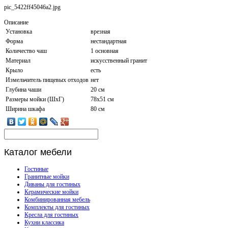
pic_5422ff45046a2.jpg
Описание
Установка
врезная
Форма
нестандартная
Количество чаш
1 основная
Материал
искусственный гранит
Крыло
есть
Измельчитель пищевых отходов
нет
Глубина чаши
20 см
Размеры мойки (ШхГ)
78х51 см
Ширина шкафа
80 см
Каталог
мебели
Гостиные
Гранитные мойки
Диваны для гостиных
Керамические мойки
Комбинированная мебель
Комплекты для гостиных
Кресла для гостиных
Кухни классика