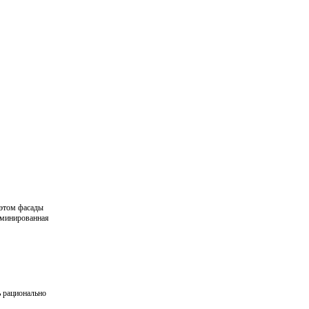
 этом фасады
аминированная
ь рационально