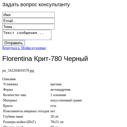
Задать
вопрос консультанту
Вернуться к: Мойки кухонные
Florentina Крит-780 Черный
pic_5422ff4019579.jpg
Описание
Установка
врезная
Форма
нестандартная
Количество чаш
1 основная
Материал
искусственный гранит
Крыло
есть
Измельчитель пищевых отходов
нет
Глубина чаши
20 см
Размеры мойки (ШхГ)
78х51 см