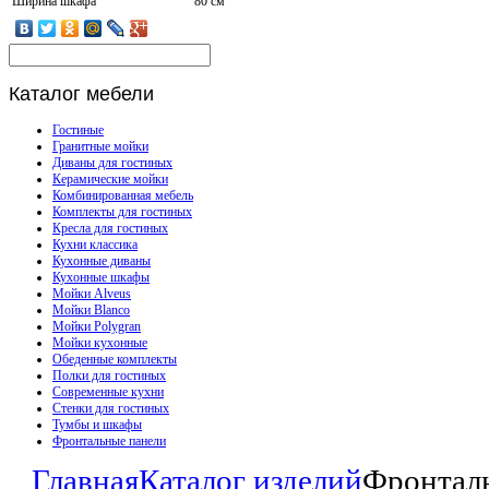
Ширина шкафа
80 см
Каталог
мебели
Гостиные
Гранитные мойки
Диваны для гостиных
Керамические мойки
Комбинированная мебель
Комплекты для гостиных
Кресла для гостиных
Кухни классика
Кухонные диваны
Кухонные шкафы
Мойки Alveus
Мойки Blanco
Мойки Polygran
Мойки кухонные
Обеденные комплекты
Полки для гостиных
Современные кухни
Стенки для гостиных
Тумбы и шкафы
Фронтальные панели
Главная
Каталог изделий
Фронтал