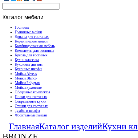
Каталог
мебели
Гостиные
Гранитные мойки
Диваны для гостиных
Керамические мойки
Комбинированная мебель
Комплекты для гостиных
Кресла для гостиных
Кухни классика
Кухонные диваны
Кухонные шкафы
Мойки Alveus
Мойки Blanco
Мойки Polygran
Мойки кухонные
Обеденные комплекты
Полки для гостиных
Современные кухни
Стенки для гостиных
Тумбы и шкафы
Фронтальные панели
Главная
Каталог изделий
Кухни кл
BRONZE