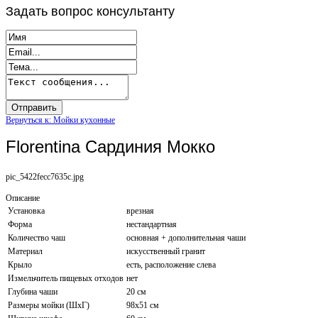
Задать
вопрос консультанту
Вернуться к: Мойки кухонные
Florentina Сардиния Мокко
pic_5422fecc7635c.jpg
Описание
Установка
врезная
Форма
нестандартная
Количество чаш
основная + дополнительная чаши
Материал
искусственный гранит
Крыло
есть, расположение слева
Измельчитель пищевых отходов
нет
Глубина чаши
20 см
Размеры мойки (ШхГ)
98х51 см