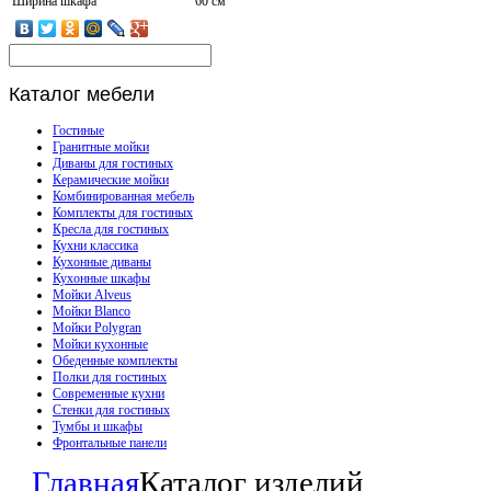
Ширина шкафа
60 см
Каталог
мебели
Гостиные
Гранитные мойки
Диваны для гостиных
Керамические мойки
Комбинированная мебель
Комплекты для гостиных
Кресла для гостиных
Кухни классика
Кухонные диваны
Кухонные шкафы
Мойки Alveus
Мойки Blanco
Мойки Polygran
Мойки кухонные
Обеденные комплекты
Полки для гостиных
Современные кухни
Стенки для гостиных
Тумбы и шкафы
Фронтальные панели
Главная
Каталог изделий