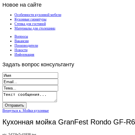
Новое
на сайте
Особенности кухонной мебели
Кухонные гарнитуры
Стенка для гостиной
Материалы для столешниц
Вопросы
Вакансии
Производители
Новости
Информация
Задать
вопрос консультанту
Вернуться к: Мойки кухонные
Кухонная мойка GranFest Rondo GF-R
pic_5422fe7c41938.jpg