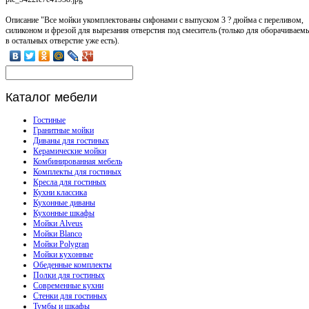
Описание
"Все мойки укомплектованы сифонами с выпуском 3 ? дюйма с переливом,
силиконом и фрезой для вырезания отверстия под смеситель (только для оборачиваем
в остальных отверстие уже есть).
Каталог
мебели
Гостиные
Гранитные мойки
Диваны для гостиных
Керамические мойки
Комбинированная мебель
Комплекты для гостиных
Кресла для гостиных
Кухни классика
Кухонные диваны
Кухонные шкафы
Мойки Alveus
Мойки Blanco
Мойки Polygran
Мойки кухонные
Обеденные комплекты
Полки для гостиных
Современные кухни
Стенки для гостиных
Тумбы и шкафы