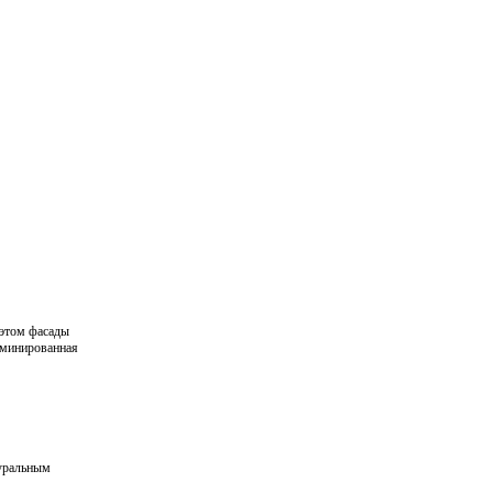
 этом фасады
аминированная
туральным