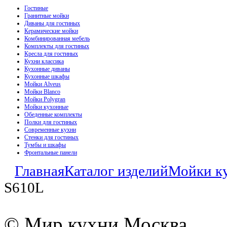
Гостиные
Гранитные мойки
Диваны для гостиных
Керамические мойки
Комбинированная мебель
Комплекты для гостиных
Кресла для гостиных
Кухни классика
Кухонные диваны
Кухонные шкафы
Мойки Alveus
Мойки Blanco
Мойки Polygran
Мойки кухонные
Обеденные комплекты
Полки для гостиных
Современные кухни
Стенки для гостиных
Тумбы и шкафы
Фронтальные панели
Главная
Каталог изделий
Мойки к
S610L
© Мир кухни Москва