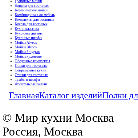
Гранитные мойки
Диваны для гостиных
Керамические мойки
Комбинированная мебель
Комплекты для гостиных
Кресла для гостиных
Кухни классика
Кухонные диваны
Кухонные шкафы
Мойки Alveus
Мойки Blanco
Мойки Polygran
Мойки кухонные
Обеденные комплекты
Полки для гостиных
Современные кухни
Стенки для гостиных
Тумбы и шкафы
Фронтальные панели
Главная
Каталог изделий
Полки дл
© Мир кухни Москва
Россия, Москва