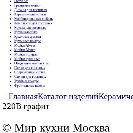
Гостиные
Гранитные мойки
Диваны для гостиных
Керамические мойки
Комбинированная мебель
Комплекты для гостиных
Кресла для гостиных
Кухни классика
Кухонные диваны
Кухонные шкафы
Мойки Alveus
Мойки Blanco
Мойки Polygran
Мойки кухонные
Обеденные комплекты
Полки для гостиных
Современные кухни
Стенки для гостиных
Тумбы и шкафы
Фронтальные панели
Главная
Каталог изделий
Керамич
220В графит
© Мир кухни Москва