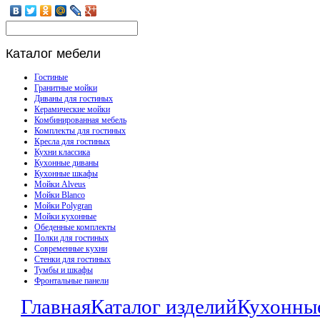
Каталог
мебели
Гостиные
Гранитные мойки
Диваны для гостиных
Керамические мойки
Комбинированная мебель
Комплекты для гостиных
Кресла для гостиных
Кухни классика
Кухонные диваны
Кухонные шкафы
Мойки Alveus
Мойки Blanco
Мойки Polygran
Мойки кухонные
Обеденные комплекты
Полки для гостиных
Современные кухни
Стенки для гостиных
Тумбы и шкафы
Фронтальные панели
Главная
Каталог изделий
Кухонны