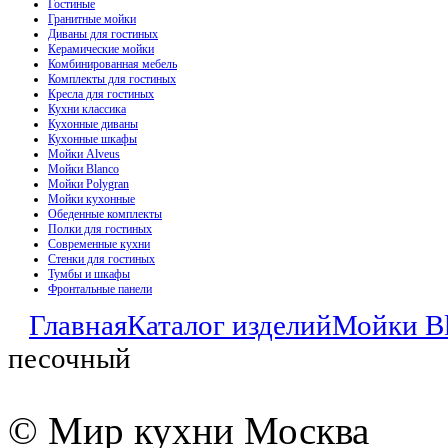
Гостиные
Гранитные мойки
Диваны для гостиных
Керамические мойки
Комбинированная мебель
Комплекты для гостиных
Кресла для гостиных
Кухни классика
Кухонные диваны
Кухонные шкафы
Мойки Alveus
Мойки Blanco
Мойки Polygran
Мойки кухонные
Обеденные комплекты
Полки для гостиных
Современные кухни
Стенки для гостиных
Тумбы и шкафы
Фронтальные панели
Главная
Каталог изделий
Мойки B
песочный
© Мир кухни Москва