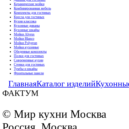
Керамические мойки
Комбинированная мебель
Комплекты для гостиных
Кресла для гостиных
Кухни классика
Кухонные диваны
Кухонные шкафы
Мойки Alveus
Мойки Blanco
Мойки Polygran
Мойки кухонные
Обеденные комплекты
Полки для гостиных
Современные кухни
Стенки для гостиных
Тумбы и шкафы
Фронтальные панели
Главная
Каталог изделий
Кухонны
ФАКТУМ
© Мир кухни Москва
Россия, Москва