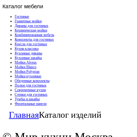
Каталог
мебели
Гостиные
Гранитные мойки
Диваны для гостиных
Керамические мойки
Комбинированная мебель
Комплекты для гостиных
Кресла для гостиных
Кухни классика
Кухонные диваны
Кухонные шкафы
Мойки Alveus
Мойки Blanco
Мойки Polygran
Мойки кухонные
Обеденные комплекты
Полки для гостиных
Современные кухни
Стенки для гостиных
Тумбы и шкафы
Фронтальные панели
Главная
Каталог изделий
© Мир кухни Москва