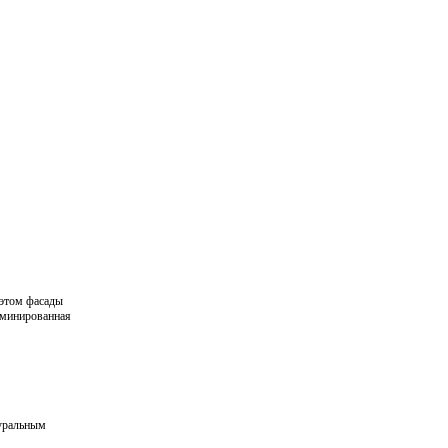
 этом фасады
аминированная
туральным