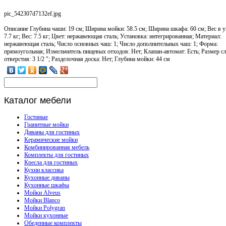
pic_542307d7132ef.jpg
Описание
Глубина чаши: 19 см; Ширина мойки: 58.5 см; Ширина шкафа: 60 см; Вес в у
7.7 кг; Вес: 7.5 кг; Цвет: нержавеющая сталь; Установка: интегрированная; Материал:
нержавеющая сталь; Число основных чаш: 1; Число дополнительных чаш: 1; Форма:
прямоугольная; Измельчитель пищевых отходов: Нет; Клапан-автомат: Есть; Размер с
отверстия: 3 1/2 "; Разделочная доска: Нет; Глубина мойки: 44 см
Каталог
мебели
Гостиные
Гранитные мойки
Диваны для гостиных
Керамические мойки
Комбинированная мебель
Комплекты для гостиных
Кресла для гостиных
Кухни классика
Кухонные диваны
Кухонные шкафы
Мойки Alveus
Мойки Blanco
Мойки Polygran
Мойки кухонные
Обеденные комплекты