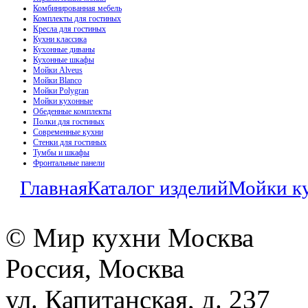
Комбинированная мебель
Комплекты для гостиных
Кресла для гостиных
Кухни классика
Кухонные диваны
Кухонные шкафы
Мойки Alveus
Мойки Blanco
Мойки Polygran
Мойки кухонные
Обеденные комплекты
Полки для гостиных
Современные кухни
Стенки для гостиных
Тумбы и шкафы
Фронтальные панели
Главная
Каталог изделий
Мойки к
© Мир кухни Москва
Россия, Москва
ул. Капитанская, д. 237