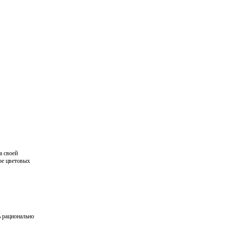
а своей
ре цветовых
ь рационально