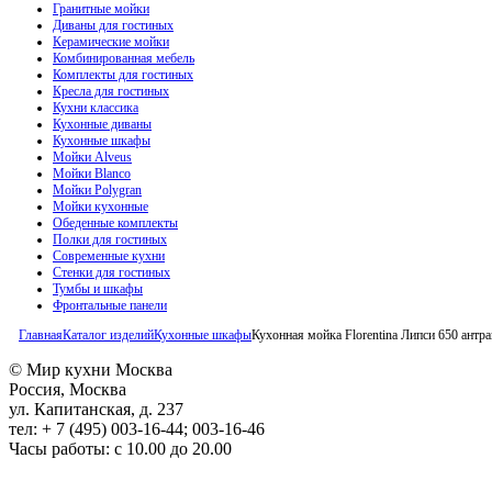
Гранитные мойки
Диваны для гостиных
Керамические мойки
Комбинированная мебель
Комплекты для гостиных
Кресла для гостиных
Кухни классика
Кухонные диваны
Кухонные шкафы
Мойки Alveus
Мойки Blanco
Мойки Polygran
Мойки кухонные
Обеденные комплекты
Полки для гостиных
Современные кухни
Стенки для гостиных
Тумбы и шкафы
Фронтальные панели
Главная
Каталог изделий
Кухонные шкафы
Кухонная мойка Florentina Липси 650 антр
© Мир кухни Москва
Россия, Москва
ул. Капитанская, д. 237
тел: + 7 (495) 003-16-44; 003-16-46
Часы работы: с 10.00 до 20.00