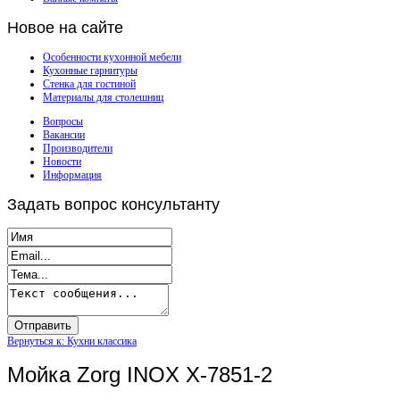
Новое
на сайте
Особенности кухонной мебели
Кухонные гарнитуры
Стенка для гостиной
Материалы для столешниц
Вопросы
Вакансии
Производители
Новости
Информация
Задать
вопрос консультанту
Вернуться к: Кухни классика
Мойка Zorg INOX X-7851-2