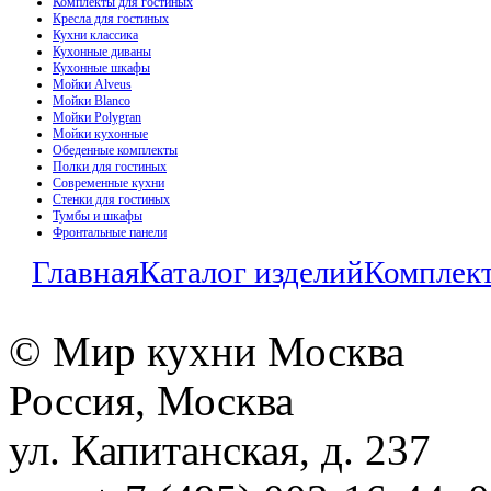
Комплекты для гостиных
Кресла для гостиных
Кухни классика
Кухонные диваны
Кухонные шкафы
Мойки Alveus
Мойки Blanco
Мойки Polygran
Мойки кухонные
Обеденные комплекты
Полки для гостиных
Современные кухни
Стенки для гостиных
Тумбы и шкафы
Фронтальные панели
Главная
Каталог изделий
Комплект
© Мир кухни Москва
Россия, Москва
ул. Капитанская, д. 237