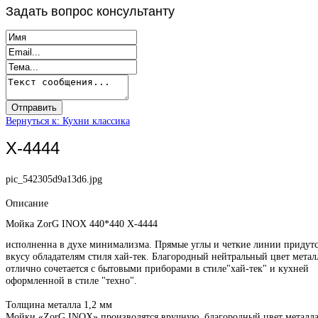
Задать
вопрос консультанту
Вернуться к: Кухни классика
X-4444
pic_542305d9a13d6.jpg
Описание
Мойка ZorG INOX 440*440 X-4444
исполненна в духе минимализма. Прямые углы и четкие линии придутс
вкусу обладателям стиля хай-тек. Благородный нейтральный цвет метал
отлично сочетается с бытовыми приборами в стиле"хай-тек" и кухней
оформленной в стиле "техно".
Толщина металла 1,2 мм
Мойки «ZorG INOX» производятся вручную, благородный цвет металл