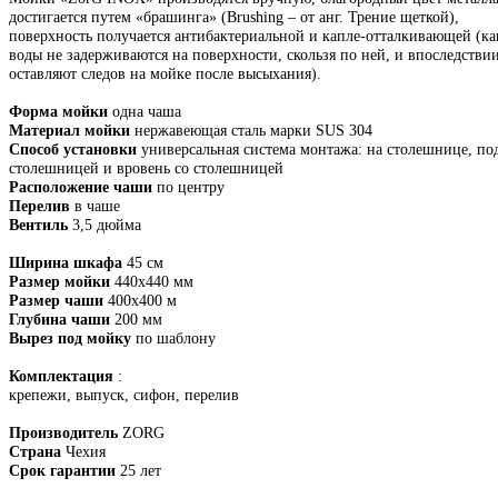
достигается путем «брашинга» (Brushing – от анг. Трение щеткой),
поверхность получается антибактериальной и капле-отталкивающей (к
воды не задерживаются на поверхности, скользя по ней, и впоследстви
оставляют следов на мойке после высыхания).
Форма мойки
одна чаша
Материал мойки
нержавеющая сталь марки SUS 304
Способ установки
универсальная система монтажа: на столешнице, по
столешницей и вровень со столешницей
Расположение чаши
по центру
Перелив
в чаше
Вентиль
3,5 дюйма
Ширина шкафа
45 см
Размер мойки
440х440 мм
Размер чаши
400х400 м
Глубина чаши
200 мм
Вырез под мойку
по шаблону
Комплектация
:
крепежи, выпуск, сифон, перелив
Производитель
ZORG
Страна
Чехия
Срок гарантии
25 лет