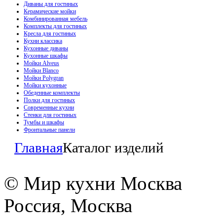
Диваны для гостиных
Керамические мойки
Комбинированная мебель
Комплекты для гостиных
Кресла для гостиных
Кухни классика
Кухонные диваны
Кухонные шкафы
Мойки Alveus
Мойки Blanco
Мойки Polygran
Мойки кухонные
Обеденные комплекты
Полки для гостиных
Современные кухни
Стенки для гостиных
Тумбы и шкафы
Фронтальные панели
Главная
Каталог изделий
© Мир кухни Москва
Россия, Москва