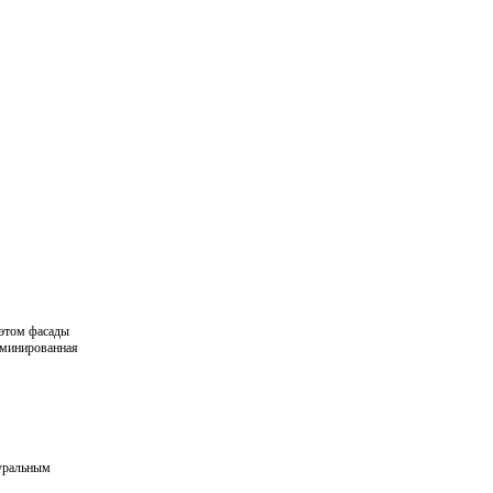
 этом фасады
аминированная
туральным