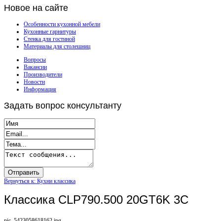
Новое
на сайте
Особенности кухонной мебели
Кухонные гарнитуры
Стенка для гостиной
Материалы для столешниц
Вопросы
Вакансии
Производители
Новости
Информация
Задать
вопрос консультанту
Вернуться к: Кухни классика
Классика CLP790.500 20GT6K 3C
pic_5423058618162.jpg