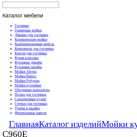
Каталог
мебели
Гостиные
Гранитные мойки
Диваны для гостиных
Керамические мойки
Комбинированная мебель
Комплекты для гостиных
Кресла для гостиных
Кухни классика
Кухонные диваны
Кухонные шкафы
Мойки Alveus
Мойки Blanco
Мойки Polygran
Мойки кухонные
Обеденные комплекты
Полки для гостиных
Современные кухни
Стенки для гостиных
Тумбы и шкафы
Фронтальные панели
Главная
Каталог изделий
Мойки к
C960E