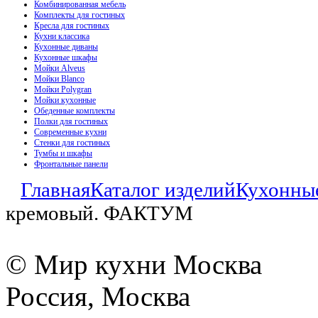
Комбинированная мебель
Комплекты для гостиных
Кресла для гостиных
Кухни классика
Кухонные диваны
Кухонные шкафы
Мойки Alveus
Мойки Blanco
Мойки Polygran
Мойки кухонные
Обеденные комплекты
Полки для гостиных
Современные кухни
Стенки для гостиных
Тумбы и шкафы
Фронтальные панели
Главная
Каталог изделий
Кухонны
кремовый. ФАКТУМ
© Мир кухни Москва
Россия, Москва