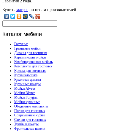
Гарантия 2 года.
Купить
матрас
по ценам производителей.
Каталог
мебели
Гостиные
Гранитные мойки
Диваны для гостиных
Керамические мойки
Комбинированная мебель
Комплекты для гостиных
Кресла для гостиных
Кухни классика
Кухонные диваны
Кухонные шкафы
Мойки Alveus
Мойки Blanco
Мойки Polygran
Мойки кухонные
Обеденные комплекты
Полки для гостиных
Современные кухни
Стенки для гостиных
Тумбы и шкафы
Фронтальные панели