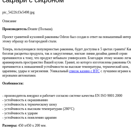
pic_5422fcf3e5498.jpg
Описание
Производитель:
Deante (Польша).
Проект гранитной кухонной раковины Odeon был создан в ответ на повышенный интер
этому образцу из благородной стали.
Теперь, пользующаяся популярностью раковина, будет доступна в 5 цветах гранита! Ка
богатая расцветка продукта, так и закругленные, мягкие линии дизайна данной серии
причиняются к тому, что продукт небывало универсален. Благодаря этому можно легк
аранжировать пространство Вашей кухни. Гранит, из которго изготовлены раковины O
причиняется к повышенной устойчивости на высокие температуры, термический шок,
царапины, удары и загрязнения. Уникальный
список казино с BTC
с лучшими играми к
игровыми автоматами.
Особенности:
- производитель внедрил и работает согласно системе качества EN ISO 9001:2000
- устойчивость к окрашиванию
- устойчивость к термическому шоку
- устойчивость к высоким температурам (280°C)
- устойчивость к ударам
- устойчивость к появлению царапин
Размеры:
450 х450 х 200 мм.