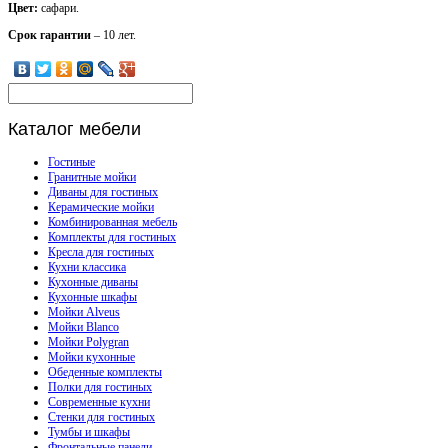
Цвет:
сафари.
Срок гарантии
– 10 лет.
Каталог
мебели
Гостиные
Гранитные мойки
Диваны для гостиных
Керамические мойки
Комбинированная мебель
Комплекты для гостиных
Кресла для гостиных
Кухни классика
Кухонные диваны
Кухонные шкафы
Мойки Alveus
Мойки Blanco
Мойки Polygran
Мойки кухонные
Обеденные комплекты
Полки для гостиных
Современные кухни
Стенки для гостиных
Тумбы и шкафы
Фронтальные панели