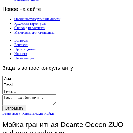
Новое
на сайте
Особенности кухонной мебели
Кухонные гарнитуры
Стенка для гостиной
Материалы для столешниц
Вопросы
Вакансии
Производители
Новости
Информация
Задать
вопрос консультанту
Вернуться к: Керамические мойки
Мойка гранитная Deante Odeon ZUO
сафари c сифоном