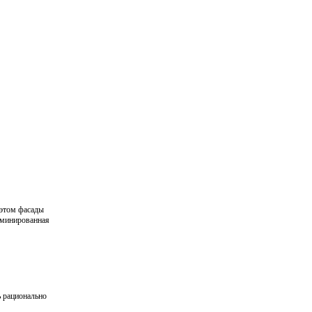
 этом фасады
аминированная
ь рационально