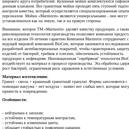
широкого круга потребителей. Кухонные мойки комплектуются сифоно
донным клапаном. Все гранитные мойки проходят пять ступеней тщате
контроля качества, который осуществляется специализированным опыт
персоналом. Мойки «Marmorin» являются универсальными - они могут
устанавливаться как на левую, так и на правую стороны.
Внимание, которое ТМ «Marmorin» уделяет качеству продукции, а такж
революционная технология производства позволяют компании предост
на все изделия 10-летнюю гарантию.Компания Marmorin сотрудничает с
ведущей мировой компанией BioCote, которая занимается исследовани
разработкой антибактериальных покрытий, чтобы гарантировать защиту
изделий от бактерий, грибков и плесени, обеспечивать устойчивость
продукции к инфекциям. Инновационная "серебряная" технология BioC
воздействует на материал в процессе производства. Эта обработка сдер
рост бактерий, ограничивая риск заражения в естественных условиях.
Материал изготовления:
Гранит - cмола + крашеный гранитный гранулат. Формы заполняются с
помощью вакуума – нет воздуха – значит нет слабых мест, которые мог
привести к повреждению.
Особенности:
- нейтральна к запахам;
- устойчива к температурным контрастам;
- устойчива к изменению цвета;
- обладает стойкостью к появлению царапин;