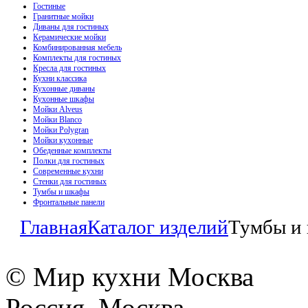
Гостиные
Гранитные мойки
Диваны для гостиных
Керамические мойки
Комбинированная мебель
Комплекты для гостиных
Кресла для гостиных
Кухни классика
Кухонные диваны
Кухонные шкафы
Мойки Alveus
Мойки Blanco
Мойки Polygran
Мойки кухонные
Обеденные комплекты
Полки для гостиных
Современные кухни
Стенки для гостиных
Тумбы и шкафы
Фронтальные панели
Главная
Каталог изделий
Тумбы и
© Мир кухни Москва
Россия, Москва