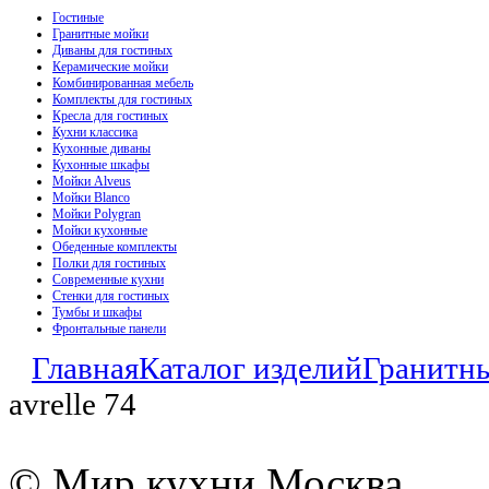
Гостиные
Гранитные мойки
Диваны для гостиных
Керамические мойки
Комбинированная мебель
Комплекты для гостиных
Кресла для гостиных
Кухни классика
Кухонные диваны
Кухонные шкафы
Мойки Alveus
Мойки Blanco
Мойки Polygran
Мойки кухонные
Обеденные комплекты
Полки для гостиных
Современные кухни
Стенки для гостиных
Тумбы и шкафы
Фронтальные панели
Главная
Каталог изделий
Гранитн
avrelle 74
© Мир кухни Москва