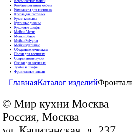
Керамические мойки
Комбинированная мебель
Комплекты для гостиных
Кресла для гостиных
Кухни классика
Кухонные диваны
Кухонные шкафы
Мойки Alveus
Мойки Blanco
Мойки Polygran
Мойки кухонные
Обеденные комплекты
Полки для гостиных
Современные кухни
Стенки для гостиных
Тумбы и шкафы
Фронтальные панели
Главная
Каталог изделий
Фронтал
© Мир кухни Москва
Россия, Москва
ул. Капитанская, д. 237