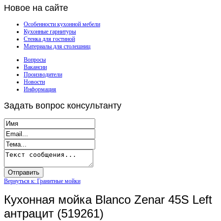
Новое
на сайте
Особенности кухонной мебели
Кухонные гарнитуры
Стенка для гостиной
Материалы для столешниц
Вопросы
Вакансии
Производители
Новости
Информация
Задать
вопрос консультанту
Вернуться к: Гранитные мойки
Кухонная мойка Blanco Zenar 45S Left
антрацит (519261)