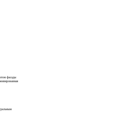
 этом фасады
аминированная
туральным