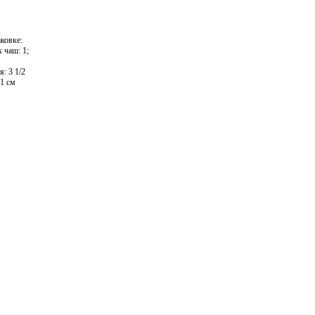
ковке:
х чаш: 1;
: 3 1/2
51 см