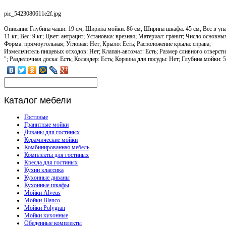
pic_5423080611e2f.jpg
Описание
Глубина чаши: 19 см; Ширина мойки: 86 см; Ширина шкафа: 45 см; Вес в упа
11 кг; Вес: 9 кг; Цвет: антрацит; Установка: врезная; Материал: гранит; Число основны
Форма: прямоугольная; Угловая: Нет; Крыло: Есть; Расположение крыла: справа;
Измельчитель пищевых отходов: Нет; Клапан-автомат: Есть; Размер сливного отверстия
"; Разделочная доска: Есть; Коландер: Есть; Корзина для посуды: Нет; Глубина мойки: 
Каталог
мебели
Гостиные
Гранитные мойки
Диваны для гостиных
Керамические мойки
Комбинированная мебель
Комплекты для гостиных
Кресла для гостиных
Кухни классика
Кухонные диваны
Кухонные шкафы
Мойки Alveus
Мойки Blanco
Мойки Polygran
Мойки кухонные
Обеденные комплекты