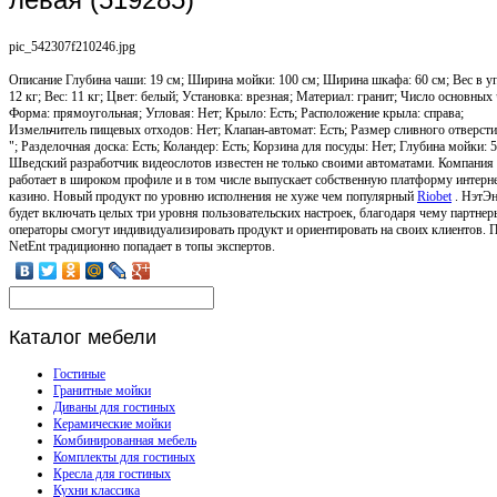
pic_542307f210246.jpg
Описание
Глубина чаши: 19 см; Ширина мойки: 100 см; Ширина шкафа: 60 см; Вес в уп
12 кг; Вес: 11 кг; Цвет: белый; Установка: врезная; Материал: гранит; Число основных 
Форма: прямоугольная; Угловая: Нет; Крыло: Есть; Расположение крыла: справа;
Измельчитель пищевых отходов: Нет; Клапан-автомат: Есть; Размер сливного отверстия
"; Разделочная доска: Есть; Коландер: Есть; Корзина для посуды: Нет; Глубина мойки: 
Шведский разработчик видеослотов известен не только своими автоматами. Компания
работает в широком профиле и в том числе выпускает собственную платформу интерне
казино. Новый продукт по уровню исполнения не хуже чем популярный
Riobet
. НэтЭн
будет включать целых три уровня пользовательских настроек, благодаря чему партнер
операторы смогут индивидуализировать продукт и ориентировать на своих клиентов. 
NetEnt традиционно попадает в топы экспертов.
Каталог
мебели
Гостиные
Гранитные мойки
Диваны для гостиных
Керамические мойки
Комбинированная мебель
Комплекты для гостиных
Кресла для гостиных
Кухни классика