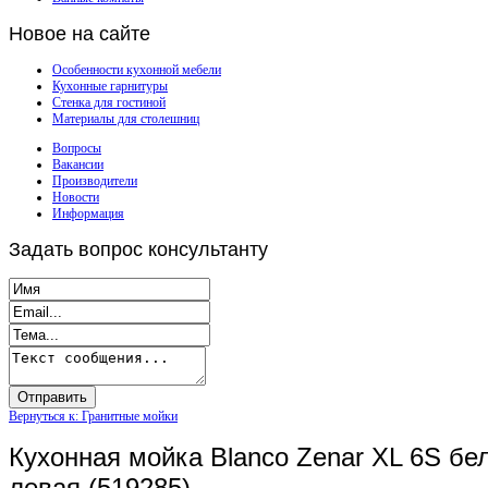
Новое
на сайте
Особенности кухонной мебели
Кухонные гарнитуры
Стенка для гостиной
Материалы для столешниц
Вопросы
Вакансии
Производители
Новости
Информация
Задать
вопрос консультанту
Вернуться к: Гранитные мойки
Кухонная мойка Blanco Zenar XL 6S бе
левая (519285)