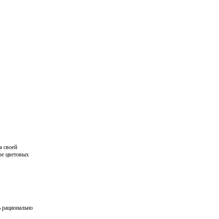
а своей
ре цветовых
ь рационально