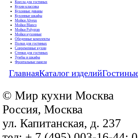
Кресла для гостиных
Кухни классика
Кухонные диваны
Кухонные шкафы
Мойки Alveus
Мойки Blanco
Мойки Polygran
Мойки кухонные
Обеденные комплекты
Полки для гостиных
Современные кухни
Стенки для гостиных
Тумбы и шкафы
Фронтальные панели
Главная
Каталог изделий
Гостины
© Мир кухни Москва
Россия, Москва
ул. Капитанская, д. 237
тел: + 7 (495) 003-16-44; 