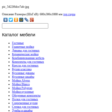
pic_5422f6dce7afe.jpg
Описание
Размеры (ШхГхВ): 600х306х1888 мм
тор гидра
Каталог
мебели
Гостиные
Гранитные мойки
Диваны для гостиных
Керамические мойки
Комбинированная мебель
Комплекты для гостиных
Кресла для гостиных
Кухни классика
Кухонные диваны
Кухонные шкафы
Мойки Alveus
Мойки Blanco
Мойки Polygran
Мойки кухонные
Обеденные комплекты
Полки для гостиных
Современные кухни
Стенки для гостиных
Тумбы и шкафы