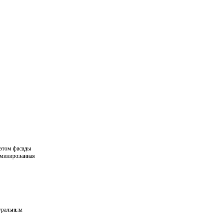
 этом фасады
аминированная
туральным