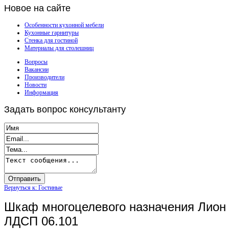
Новое
на сайте
Особенности кухонной мебели
Кухонные гарнитуры
Стенка для гостиной
Материалы для столешниц
Вопросы
Вакансии
Производители
Новости
Информация
Задать
вопрос консультанту
Вернуться к: Гостиные
Шкаф многоцелевого назначения Лион
ЛДСП 06.101