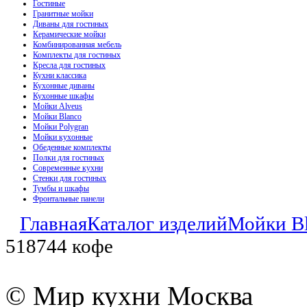
Гостиные
Гранитные мойки
Диваны для гостиных
Керамические мойки
Комбинированная мебель
Комплекты для гостиных
Кресла для гостиных
Кухни классика
Кухонные диваны
Кухонные шкафы
Мойки Alveus
Мойки Blanco
Мойки Polygran
Мойки кухонные
Обеденные комплекты
Полки для гостиных
Современные кухни
Стенки для гостиных
Тумбы и шкафы
Фронтальные панели
Главная
Каталог изделий
Мойки B
518744 кофе
© Мир кухни Москва