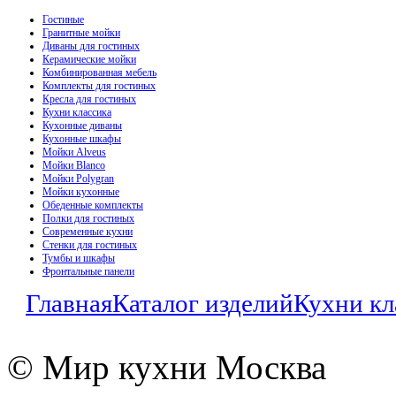
Гостиные
Гранитные мойки
Диваны для гостиных
Керамические мойки
Комбинированная мебель
Комплекты для гостиных
Кресла для гостиных
Кухни классика
Кухонные диваны
Кухонные шкафы
Мойки Alveus
Мойки Blanco
Мойки Polygran
Мойки кухонные
Обеденные комплекты
Полки для гостиных
Современные кухни
Стенки для гостиных
Тумбы и шкафы
Фронтальные панели
Главная
Каталог изделий
Кухни кл
© Мир кухни Москва