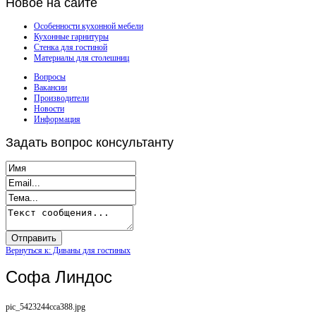
Новое
на сайте
Особенности кухонной мебели
Кухонные гарнитуры
Стенка для гостиной
Материалы для столешниц
Вопросы
Вакансии
Производители
Новости
Информация
Задать
вопрос консультанту
Вернуться к: Диваны для гостиных
Софа Линдос
pic_5423244cca388.jpg