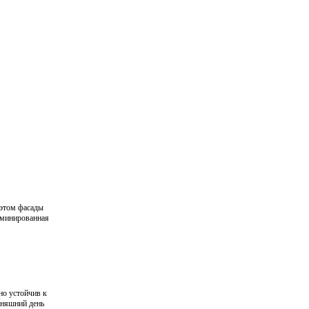
 этом фасады
аминированная
но устойчив к
дняшний день