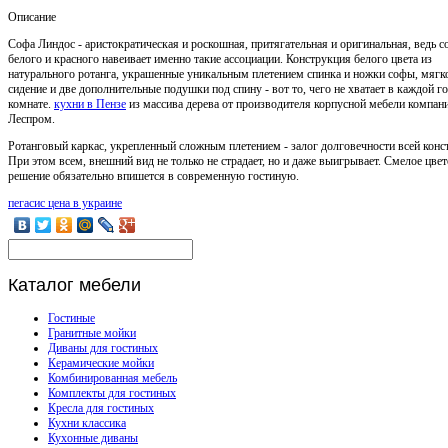
Описание
Софа Линдос - аристократическая и роскошная, притягательная и оригинальная, ведь с
белого и красного навеивает именно такие ассоциации. Конструкция белого цвета из
натурального ротанга, украшенные уникальным плетением спинка и ножки софы, мягк
сидение и две дополнительные подушки под спину - вот то, чего не хватает в каждой г
комнате.
кухни в Пензе
из массива дерева от производителя корпусной мебели компан
Леспром.
Ротанговый каркас, укрепленный сложным плетением - залог долговечности всей конс
При этом всем, внешний вид не только не страдает, но и даже выигрывает. Смелое цве
решение обязательно впишется в современную гостиную.
пегасис цена в украине
Каталог
мебели
Гостиные
Гранитные мойки
Диваны для гостиных
Керамические мойки
Комбинированная мебель
Комплекты для гостиных
Кресла для гостиных
Кухни классика
Кухонные диваны