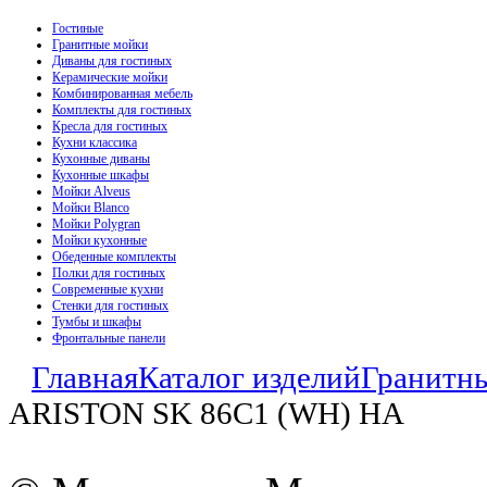
Гостиные
Гранитные мойки
Диваны для гостиных
Керамические мойки
Комбинированная мебель
Комплекты для гостиных
Кресла для гостиных
Кухни классика
Кухонные диваны
Кухонные шкафы
Мойки Alveus
Мойки Blanco
Мойки Polygran
Мойки кухонные
Обеденные комплекты
Полки для гостиных
Современные кухни
Стенки для гостиных
Тумбы и шкафы
Фронтальные панели
Главная
Каталог изделий
Гранитн
ARISTON SK 86C1 (WH) HA